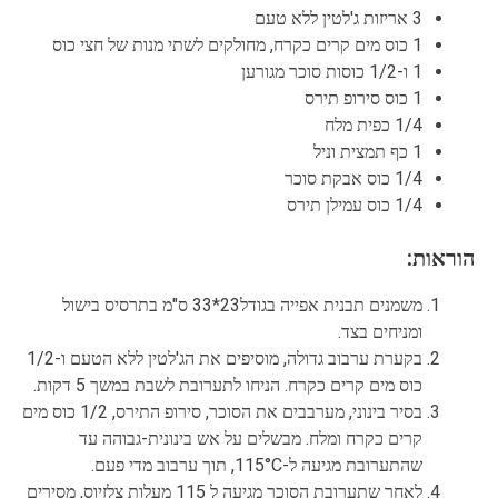
3 אריזות ג'לטין ללא טעם
1 כוס מים קרים כקרח, מחולקים לשתי מנות של חצי כוס
1 ו-1/2 כוסות סוכר מגורען
1 כוס סירופ תירס
1/4 כפית מלח
1 כף תמצית וניל
1/4 כוס אבקת סוכר
1/4 כוס עמילן תירס
הוראות:
משמנים תבנית אפייה בגודל23*33 ס"מ בתרסיס בישול
ומניחים בצד.
בקערת ערבוב גדולה, מוסיפים את הג'לטין ללא הטעם ו-1/2
כוס מים קרים כקרח. הניחו לתערובת לשבת במשך 5 דקות.
בסיר בינוני, מערבבים את הסוכר, סירופ התירס, 1/2 כוס מים
קרים כקרח ומלח. מבשלים על אש בינונית-גבוהה עד
שהתערובת מגיעה ל-115°C, תוך ערבוב מדי פעם.
לאחר שתערובת הסוכר מגיעה ל 115 מעלות צלזיוס, מסירים