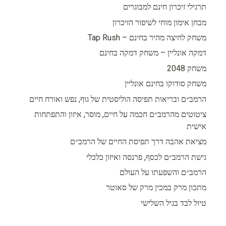
תרגילי זיכרון חינם למבוגרים
מבחן אימון מוחי לשיפור הזיכרון
משחק לחיצה מהיר בחינם – Tap Rush
דמקה אונליין – משחק דמקה בחינם
משחק 2048
משחק סודוקו בחינם אונליין
הרמב״ם ובריאות תפיסה הוליסטית של גוף, נפש ואורח חיים
ציטוטים מהרמב״ם חכמה על חיים, מוסר, איזון והתפתחות
אישית
מציאת אהבה דרך תפיסת החיים של הרמב״ם
גישת הרמב״ם לכסף, פרנסה ואיזון כלכלי
הרמב״ם והשפעתו על העולם
מתכון מרק במכין מרק של סאוטר
טיול לבד בגיל השלישי