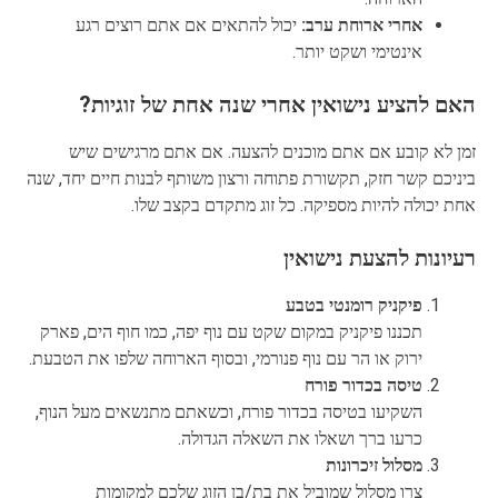
אחרי ארוחת ערב:
יכול להתאים אם אתם רוצים רגע
אינטימי ושקט יותר.
האם להציע נישואין אחרי שנה אחת של זוגיות?
זמן לא קובע אם אתם מוכנים להצעה. אם אתם מרגישים שיש
ביניכם קשר חזק, תקשורת פתוחה ורצון משותף לבנות חיים יחד, שנה
אחת יכולה להיות מספיקה. כל זוג מתקדם בקצב שלו.
רעיונות להצעת נישואין
פיקניק רומנטי בטבע
תכננו פיקניק במקום שקט עם נוף יפה, כמו חוף הים, פארק
ירוק או הר עם נוף פנורמי, ובסוף הארוחה שלפו את הטבעת.
טיסה בכדור פורח
השקיעו בטיסה בכדור פורח, וכשאתם מתנשאים מעל הנוף,
כרעו ברך ושאלו את השאלה הגדולה.
מסלול זיכרונות
צרו מסלול שמוביל את בת/בן הזוג שלכם למקומות