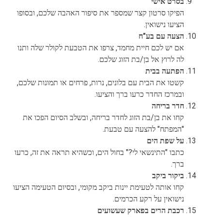
בסרט אישי
הפיקו סרטון קצר שמספר את סיפור האהבה שלכם, ובסופו
הציעו נישואין.
הצעה עם בע"ח
אם יש לכם חיית מחמד, צרפו את הטבעת לקולר שלה ותנו
לה לרוץ אל בן/בת הזוג שלכם.
הפתעה בבית
קשטו את הבית עם בלונים, נרות, פרחים או תמונות שלכם,
ובמרכז החדר כרעו ברך והציעו.
חדר בריחה
קחו את בן/בת הזוג לחדר בריחה, ובשלב הסיום הפכו את
"המפתח" להצעה עם טבעת.
על שפת הים
כתבו "התינשאי לי?" בחול הים, וכשהיא תראה את זה, כרעו
ברך.
ביקור ביקב
קחו אותה לטעימת יינות ביקב מקומי, ובסיום הטעימה הציעו
נישואין על רקע הכרמים.
רכבת הרים בפארק שעשועים