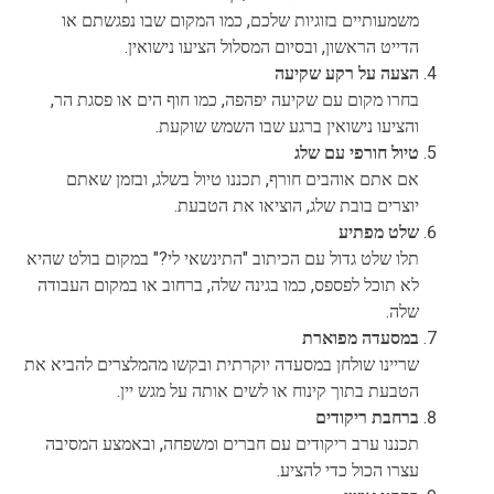
משמעותיים בזוגיות שלכם, כמו המקום שבו נפגשתם או
הדייט הראשון, ובסיום המסלול הציעו נישואין.
הצעה על רקע שקיעה
בחרו מקום עם שקיעה יפהפה, כמו חוף הים או פסגת הר,
והציעו נישואין ברגע שבו השמש שוקעת.
טיול חורפי עם שלג
אם אתם אוהבים חורף, תכננו טיול בשלג, ובזמן שאתם
יוצרים בובת שלג, הוציאו את הטבעת.
שלט מפתיע
תלו שלט גדול עם הכיתוב "התינשאי לי?" במקום בולט שהיא
לא תוכל לפספס, כמו בגינה שלה, ברחוב או במקום העבודה
שלה.
במסעדה מפוארת
שריינו שולחן במסעדה יוקרתית ובקשו מהמלצרים להביא את
הטבעת בתוך קינוח או לשים אותה על מגש יין.
ברחבת ריקודים
תכננו ערב ריקודים עם חברים ומשפחה, ובאמצע המסיבה
עצרו הכול כדי להציע.