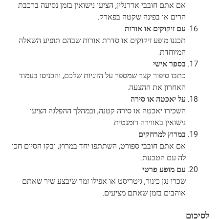
אם אתם חובבי אדרנלין, הציעו נישואין בזמן נסיעה ברכבת
הרים או בפינה שקטה בפארק.
עם זיקוקים או אורות
תכננו מופע זיקוקים או סדרת אורות שבהם תופיע השאלה
המיוחדת.
בספר אישי
כתבו סיפור קצר שמספר על הזוגיות שלכם, והכניסו בעמוד
האחרון את ההצעה.
על יאכטה או סירה
השכירו יאכטה או סירה קטנה, ובמהלך ההפלגה הציעו
נישואין באווירה רומנטית.
במרוץ למרחקים
אם אתם חובבי ספורט, השתתפו יחד במרוץ, ובקו הסיום חכו
לה עם הטבעת.
עם מופע פרטי
שכרו נגן כינור, גיטריסט או אפילו זמר שיבצע שיר שאתם
אוהבים בזמן שאתם מציעים.
לסיכום