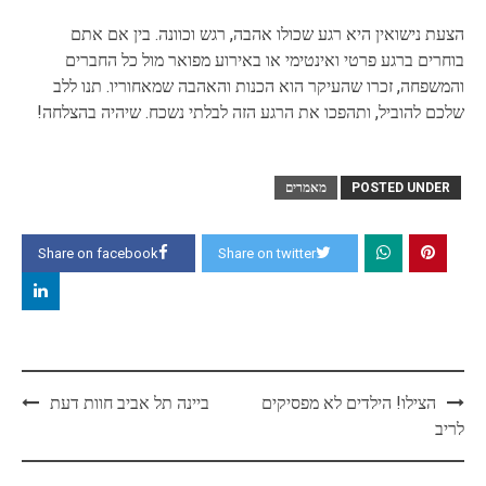
הצעת נישואין היא רגע שכולו אהבה, רגש וכוונה. בין אם אתם
בוחרים ברגע פרטי ואינטימי או באירוע מפואר מול כל החברים
והמשפחה, זכרו שהעיקר הוא הכנות והאהבה שמאחוריו. תנו ללב
שלכם להוביל, ותהפכו את הרגע הזה לבלתי נשכח. שיהיה בהצלחה!
POSTED UNDER
מאמרים
Share on facebook
Share on twitter
Post
הצילו! הילדים לא מפסיקים
ביינה‎ תל אביב חוות דעת
navigation
לריב