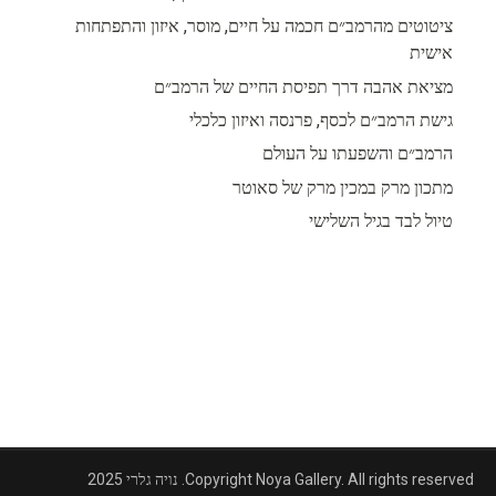
ציטוטים מהרמב״ם חכמה על חיים, מוסר, איזון והתפתחות
אישית
מציאת אהבה דרך תפיסת החיים של הרמב״ם
גישת הרמב״ם לכסף, פרנסה ואיזון כלכלי
הרמב״ם והשפעתו על העולם
מתכון מרק במכין מרק של סאוטר
טיול לבד בגיל השלישי
Copyright Noya Gallery. All rights reserved. נויה גלרי 2025