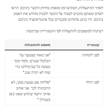
לאחר ההתנצלות, השקיעו זמן ומאמץ בחיזוק הקשר ביניכם. הראו
לאדם שאתם מוכנים לעבוד על הקשר ולבנות מחדש את האמון
ביניכם. היו כנים, פתוחים ומכבדים בכל אינטראקציה ביניכם.
רעיונות למשפטים להתנצלות לפי הקטגוריות שביקשת:
קטגוריה
משפט להתנצלות
לפני לקוחות
"אני מאוד מצטער על
הבלבול שנגרם. נלמד מכך
ונעשה כל שביכולתנו כדי
שזה לא יקרה שוב."
לפני הילד
"סליחה אם נפגעת ממני, לא
התכוונתי לכך. אני אוהב
אותך ורוצה שתדע שאני כאן
בשבילך."