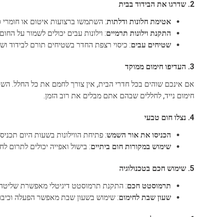
2.
שדרגו את הבידוד בבית
אטימת חלונות ודלתות
: השתמשו ברצועות איטום או חומרי סי
התקנת וילונות תרמיים
: וילונות עבים יכולים לשמור על החום
שטיחים עבים
: כיסוי רצפת החדר בשטיחים תורם לבידוד ושו
3.
העדיפו חימום ממוקד
אם אינכם שוהים בכל חדרי הבית, אין צורך לחמם את כל החלל. השת
חימום נייד, לחללים שבהם אתם מבלים את רוב הזמן.
4.
נצלו חום טבעי
הכניסו את אור השמש
: פתיחת הווילונות בשעות היום תכני
שימוש במקורות חום ביתיים
: בישול ואפייה יכולים לתרום ל
5.
שימוש חכם בטכנולוגיה
תרמוסטט חכם
: התקנת תרמוסטט דיגיטלי מאפשרת שליטה מ
שעון שבת לחימום
: שימוש בשעון שבת מאפשר הפעלה וכיבוי