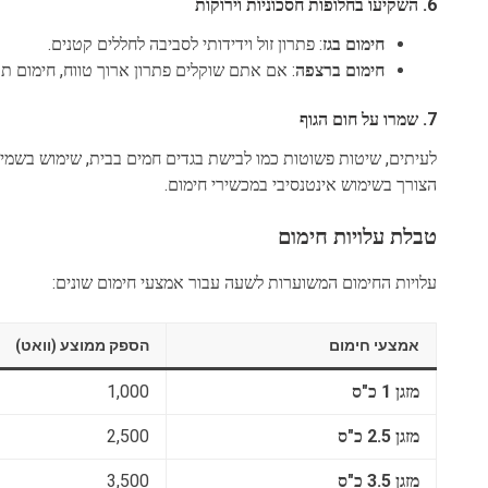
6.
השקיעו בחלופות חסכוניות וירוקות
חימום בגז
: פתרון זול וידידותי לסביבה לחללים קטנים.
חימום ברצפה
: אם אתם שוקלים פתרון ארוך טווח, חימום תת
7.
שמרו על חום הגוף
לעיתים, שיטות פשוטות כמו לבישת בגדים חמים בבית, שימוש בשמי
הצורך בשימוש אינטנסיבי במכשירי חימום.
טבלת עלויות חימום
עלויות החימום המשוערות לשעה עבור אמצעי חימום שונים:
אמצעי חימום
הספק ממוצע (וואט)
מזגן 1 כ"ס
1,000
מזגן 2.5 כ"ס
2,500
מזגן 3.5 כ"ס
3,500