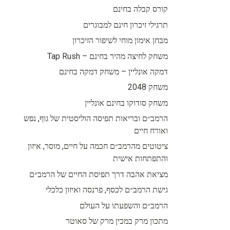
קורס קבלה בחינם
תרגילי זיכרון חינם למבוגרים
מבחן אימון מוחי לשיפור הזיכרון
משחק לחיצה מהיר בחינם – Tap Rush
דמקה אונליין – משחק דמקה בחינם
משחק 2048
משחק סודוקו בחינם אונליין
הרמב״ם ובריאות תפיסה הוליסטית של גוף, נפש
ואורח חיים
ציטוטים מהרמב״ם חכמה על חיים, מוסר, איזון
והתפתחות אישית
מציאת אהבה דרך תפיסת החיים של הרמב״ם
גישת הרמב״ם לכסף, פרנסה ואיזון כלכלי
הרמב״ם והשפעתו על העולם
מתכון מרק במכין מרק של סאוטר