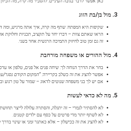
כאן אפשר לדבר בגובה העיניים: להסביר מה קרה, מה הכיוון 
3. מול בן/בת הזוג
שקיפות היא המפתח: שתף מה קרה, איך אתה מרגיש, ומה ה
הראו שאתם צוות – דברו יחד על תקציב, תכניות וחלוקת אח
זה גם זמן טוב לחיזוק התמיכה הרגשית אחד בשני.
4. מול ההורים או משפחה מורחבת
בחר את הדרך הנוחה לך: שיחה פנים אל פנים, טלפון או עדכו
אפשר להציג את זה כשלב בקריירה:
“המקום הקודם נסגר/עבר 
אם יש לך בני משפחה שנוטים לדאוג – שמור על טון רגוע ובט
5. מה לא כדאי לעשות
לא להסתיר לגמרי – זה יתגלה, והסתרה עלולה לייצר תחושת 
לא לשתף יותר מדי פרטים על כסף עם ילדים קטנים.
לא להציג את זה ככישלון – אלא כאתגר זמני או שינוי בדרך ל