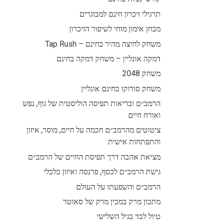
תרגילי זיכרון חינם למבוגרים
מבחן אימון מוחי לשיפור הזיכרון
משחק לחיצה מהיר בחינם – Tap Rush
דמקה אונליין – משחק דמקה בחינם
משחק 2048
משחק סודוקו בחינם אונליין
הרמב״ם ובריאות תפיסה הוליסטית של גוף, נפש
ואורח חיים
ציטוטים מהרמב״ם חכמה על חיים, מוסר, איזון
והתפתחות אישית
מציאת אהבה דרך תפיסת החיים של הרמב״ם
גישת הרמב״ם לכסף, פרנסה ואיזון כלכלי
הרמב״ם והשפעתו על העולם
מתכון מרק במכין מרק של סאוטר
טיול לבד בגיל השלישי