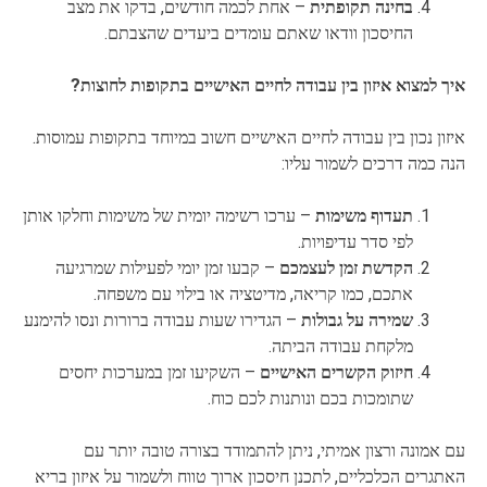
בחינה תקופתית
– אחת לכמה חודשים, בדקו את מצב
החיסכון וודאו שאתם עומדים ביעדים שהצבתם.
איך למצוא איזון בין עבודה לחיים האישיים בתקופות לחוצות?
איזון נכון בין עבודה לחיים האישיים חשוב במיוחד בתקופות עמוסות.
הנה כמה דרכים לשמור עליו:
תעדוף משימות
– ערכו רשימה יומית של משימות וחלקו אותן
לפי סדר עדיפויות.
הקדשת זמן לעצמכם
– קבעו זמן יומי לפעילות שמרגיעה
אתכם, כמו קריאה, מדיטציה או בילוי עם משפחה.
שמירה על גבולות
– הגדירו שעות עבודה ברורות ונסו להימנע
מלקחת עבודה הביתה.
חיזוק הקשרים האישיים
– השקיעו זמן במערכות יחסים
שתומכות בכם ונותנות לכם כוח.
עם אמונה ורצון אמיתי, ניתן להתמודד בצורה טובה יותר עם
האתגרים הכלכליים, לתכנן חיסכון ארוך טווח ולשמור על איזון בריא