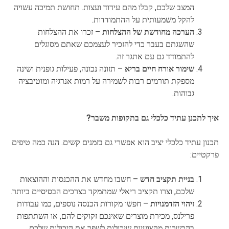
המצב שלכם, קבלו מהם עידוד ועצות. תחושת תמיכה עשויה
להקל משמעותית על ההתמודדות.
הערכה מחודשת של ההצלחות
– זכרו את ההצלחות
שהשגתם בעבר כדי להזכיר לעצמכם שאתם מסוגלים
להתמודד גם עם אתגר זה.
שימור אורח חיים בריא
– תזונה נכונה, פעילות גופנית ושינה
מספקת תורמים רבות לשמירה על רמות אנרגיה ומוטיבציה
גבוהות.
איך לתכנן עתיד כלכלי גם בתקופות משבר?
תכנון עתיד כלכלי יציב הוא אפשרי גם בזמנים קשים. הנה כמה טיפים
פרקטיים:
בניית תקציב חדש
– חשבו מחדש את ההכנסות וההוצאות
שלכם, וצרו תקציב ריאלי שמתמקד בצרכים הבסיסיים ביותר.
זיהוי הזדמנויות
– חפשו מקורות הכנסה נוספים, כמו עבודות
פרילנס, מכירת מוצרים שאינכם זקוקים להם, או השתתפות
בהכשרות מקצועיות שיכולות לשפר את היכולות שלכם.