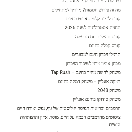
פירוש חלומות לפי הגמרא והקבלה
מה זה פירוש חלומות? מדריך למתחילים
קורס לימוד קלפי טארוט בחינם
תחזית אסטרולוגית לשנת 2026
קורס תהילים כוח התפילה
קורס קבלה בחינם
תרגילי זיכרון חינם למבוגרים
מבחן אימון מוחי לשיפור הזיכרון
משחק לחיצה מהיר בחינם – Tap Rush
דמקה אונליין – משחק דמקה בחינם
משחק 2048
משחק סודוקו בחינם אונליין
הרמב״ם ובריאות תפיסה הוליסטית של גוף, נפש ואורח חיים
ציטוטים מהרמב״ם חכמה על חיים, מוסר, איזון והתפתחות
אישית