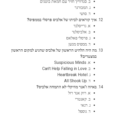
ב. סנדוויץ' חזיר עם חמאת בוטנים
ג. המבורגר
ד. סושי
איך קוראים לביתו של אלביס פרסלי בממפיס?
א. גרייסלנד
ב. אלביסלנד
ג. פרסלי פאלאס
ד. ממפיס מנשן
מה היה הלהיט הראשון של אלביס שהגיע למקום הראשון
במצעדים?
א. Suspicious Minds
ב. Can't Help Falling in Love
ג. Heartbreak Hotel
ד. All Shook Up
באיזה ז'אנר מוזיקלי לא התמחה אלביס?
א. רוק אנד רול
ב. קאנטרי
ג. רגאי
ד. גוספל