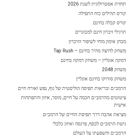
תחזית אסטרולוגית לשנת 2026
קורס תהילים כוח התפילה
קורס קבלה בחינם
תרגילי זיכרון חינם למבוגרים
מבחן אימון מוחי לשיפור הזיכרון
משחק לחיצה מהיר בחינם – Tap Rush
דמקה אונליין – משחק דמקה בחינם
משחק 2048
משחק סודוקו בחינם אונליין
הרמב״ם ובריאות תפיסה הוליסטית של גוף, נפש ואורח חיים
ציטוטים מהרמב״ם חכמה על חיים, מוסר, איזון והתפתחות
אישית
מציאת אהבה דרך תפיסת החיים של הרמב״ם
גישת הרמב״ם לכסף, פרנסה ואיזון כלכלי
הרמב״ם והשפעתו על העולם