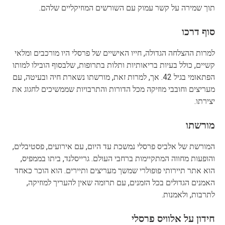
תוך שמירה על קשר עמוק עם השורשים המוזיקליים שלהם.
סוף דרכו
למרות ההצלחה הגדולה, חייו האישיים של פרסלי היו מורכבים ומלאי
קשיים, כולל בעיות בריאותיות ותלות בתרופות, שלבסוף הובילו למותו
הפתאומי בגיל 42. אך, למרות זאת, מורשתו נשארת חיה ובעיטה, עם
מעריצים וחובבי מוזיקה מכל הדורות והתרבויות שממשיכים לחגוג את
יצירתו.
מורשתו
המורשת של אלביס פרסלי נמשכת עד היום, עם אירועים, פסטיבלים,
והופעות מחווה המתקיימות ברחבי העולם. גרייסלנד, ביתו בממפיס,
הוא אתר תיירותי פופולרי שמשך מעריצים ותיירים. הוא הוכר כאחד
האמנים הגדולים בכל הזמנים, עם תרומה שאין להעריך למוזיקה,
לתרבות, ולאמנות.
חידון על אלוויס פרסלי