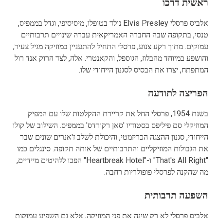
ראשית דרכו
אלביס פרסלי Elvis Presley נולד בטופלו, מיסיסיפי, וגדל בממפיס,
טנסי, בתקופה שבה החברה האמריקאית עברה שינויים תרבותיים
עמוקים. מתוך רקע צנוע, פרסלי התחיל להתעניין במוזיקה מגיל צעיר,
והושפע במיוחד מהבלוז, הגוספל, והקאנטרי. אלה, לצד הרוק אנד רול
המתפתח, יצרו את הבסיס לסגנון הייחודי שלו.
הפריצה לתודעה
בשנת 1954, פרסלי החל את קריירת ההקלטות שלו עם המפיק
המוזיקלי סם פיליפס בסטודיו 'סאן רקורדס' בממפיס. השילוב של קולו
הייחודי, סגנון ההצגה הכריזמטי, והיכולת לשלב ז'אנרים שונים שבר
את הגבולות המוזיקליים והתרבותיים של אותה תקופה. סינגלים כמו
"That's All Right" ו-"Heartbreak Hotel" הפכו ללהיטים מיידיים,
מה שהקנה לפרסלי פופולריות רחבה.
השפעה תרבותית
אלביס פרסלי לא רק שינה את פני המוזיקה, אלא גם השפיע עמוקות