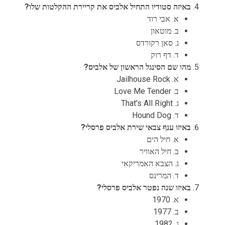
באיזה סטודיו התחיל אלביס את קריירת ההקלטות שלו?
א. אבי רוד
ב. מוטאון
ג. סאן רקורדס
ד. דף רוק
מהו שם הסינגל הראשון של אלביס?
א. Jailhouse Rock
ב. Love Me Tender
ג. That's All Right
ד. Hound Dog
באיזו ענף צבאי שירת אלביס פרסלי?
א. חיל הים
ב. חיל האוויר
ג. הצבא האמריקאי
ד. המרינס
באיזו שנה נפטר אלביס פרסלי?
א. 1970
ב. 1977
ג. 1982