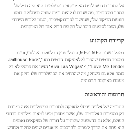
על התרבות הפופולרית האמריקאית והעולמית. הוא היה סמל של
המרד במוסכמות, מה שגרם לו להיות דמות שנויה במחלוקת בזמנו.
תנועות הריקוד שלו, שנחשבו לפרובוקטיביות, וסגנון הלבוש הייחודי
שלו, הפכו לסימנים היכר של תקופת הרוק אנד רול המוקדמת.
קריירת הקולנוע
במהלך שנות ה-50 וה-60, פרסלי פרץ גם לעולם הקולנוע, וכיכב
במספר סרטים שהפכו לקלאסיקות. סרטים כמו "Jailhouse Rock",
"Love Me Tender", ו-"Viva Las Vegas" הציגו את פרסלי לא רק
כזמר אלא גם כשחקן, מה שהרחיב את הפופולריות שלו וחיזק את
מעמדו כאיקונה תרבותית.
תרומות והוראשות
התרומה של אלביס פרסלי למוזיקה ולתרבות הפופולרית אינה נמדדת
רק במכירות האלבומים שלו, אשר מספרן מגיע למאות מיליונים ברחבי
העולם, אלא גם בהשפעה שהותיר על דורות של מוזיקאים ואמנים.
הוא פתח את הדרך לזמרים ולהרכבים מז'אנרים שונים לחקור ולחדש,