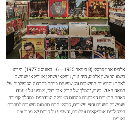
אלביס ארון פרסלי (8 בינואר 1935 – 16 באוגוסט 1977), הידוע
בשמו הראשון אלביס, היה זמר, מוזיקאי ושחקן אמריקאי שנחשב
לאחד מהדמויות החשובות והמשפיעות ביותר בתרבות הפופולרית של
המאה ה-20. כינויו, "המלך של הרוק אנד רול", מצביע על מעמדו
כאחת הדמויות המכוננות בתחום המוזיקה המודרנית. במהלך קריירה
שנמשכה כשניים וחצי עשורים, פרסלי תרם תרומות חשובות לתרבות
הפופולרית אמריקאית ועולמית, והשפיע על דורות של מוזיקאים
ואמנים.