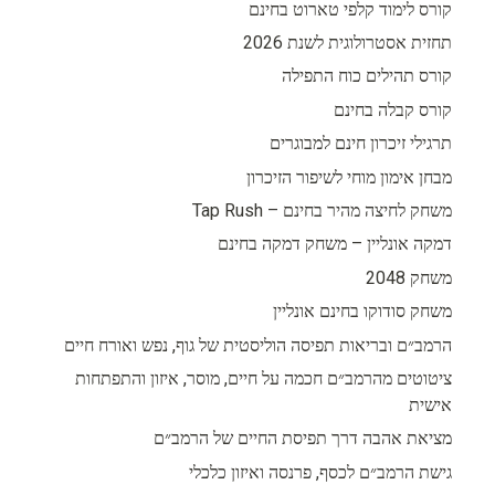
קורס לימוד קלפי טארוט בחינם
תחזית אסטרולוגית לשנת 2026
קורס תהילים כוח התפילה
קורס קבלה בחינם
תרגילי זיכרון חינם למבוגרים
מבחן אימון מוחי לשיפור הזיכרון
משחק לחיצה מהיר בחינם – Tap Rush
דמקה אונליין – משחק דמקה בחינם
משחק 2048
משחק סודוקו בחינם אונליין
הרמב״ם ובריאות תפיסה הוליסטית של גוף, נפש ואורח חיים
ציטוטים מהרמב״ם חכמה על חיים, מוסר, איזון והתפתחות
אישית
מציאת אהבה דרך תפיסת החיים של הרמב״ם
גישת הרמב״ם לכסף, פרנסה ואיזון כלכלי