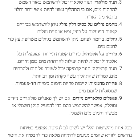
תנור סולארי
: תנור סולארי יכול להשתמש באור השמש
להרתיח מים, אם כי התהליך עשוי להיות איטי יותר ותלוי
בתנאי מזג האוויר.
מחמם נוזלים על בסיס דלק נוזלי
: ניתן להשתמש בכיריים
קטנות הפועלות על בנזין, נפט או גזיית נוזלים.
גחלים
: בדומה לפחם, ניתן להשתמש בגחלים משריפת עץ כדי
לחמם מים.
כיריים על אלכוהול
: כיריים קטנות וניידות המופעלות על
אלכוהול יכולות להיות יעילות להרתחת מים בזמן חירום.
תנור קרמיקה
: תנור קרמיקה יכול לשמור על חום ולהרתיח
מים, למרות שהתהליך עשוי לקחת זמן רב יותר.
פחיות מחממות
: קיימות פחיות חימום כימיות חד-פעמיות
שמסוגלות לחמם מים.
פאנלים סולאריים ניידים
: אם יש לך פאנלים סולאריים ניידים
וסוללה, אפשר להשתמש בהם כדי להפעיל קנקן חשמלי או
מכשיר חימום מים חשמלי.
בכל אחת מהשיטות הללו יש לשים לב לנקיטת אמצעי בטיחות
נדרשים ולוודא שהמים מגיעים לרתיחה מלאה כדי להבטיח את חיטוי