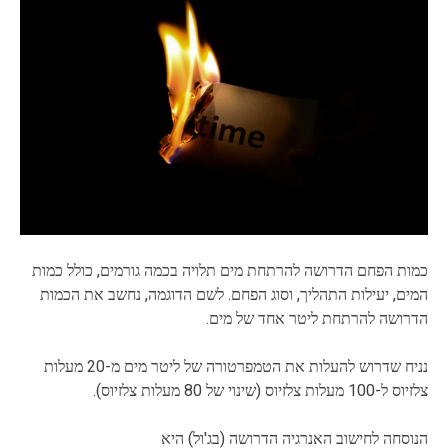
כמות הפחם הדרושה להרתחת מים תלויה בכמה גורמים, כולל כמות
המים, יעילות התהליך, וסוג הפחם. לשם הדוגמה, נחשב את הכמות
הדרושה להרתחת ליטר אחד של מים.
נניח שדרוש להעלות את הטמפרטורה של ליטר מים מ-20 מעלות
צלזיוס ל-100 מעלות צלזיוס (שינוי של 80 מעלות צלזיוס).
הנוסחה לחישוב האנרגיה הדרושה (בג'ול) היא