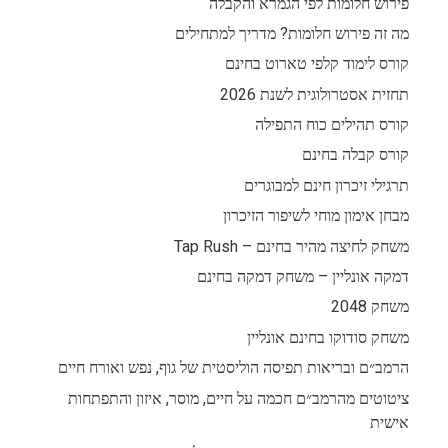
פירוש חלומות לפי הגמרא והקבלה
מה זה פירוש חלומות? מדריך למתחילים
קורס לימוד קלפי טארוט בחינם
תחזית אסטרולוגית לשנת 2026
קורס תהילים כוח התפילה
קורס קבלה בחינם
תרגילי זיכרון חינם למבוגרים
מבחן אימון מוחי לשיפור הזיכרון
משחק לחיצה מהיר בחינם – Tap Rush
דמקה אונליין – משחק דמקה בחינם
משחק 2048
משחק סודוקו בחינם אונליין
הרמב״ם ובריאות תפיסה הוליסטית של גוף, נפש ואורח חיים
ציטוטים מהרמב״ם חכמה על חיים, מוסר, איזון והתפתחות
אישית