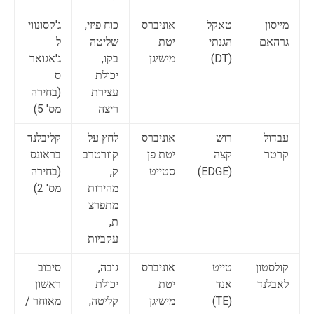
מייסון
טאקל
אוניברס
כוח פיזי,
ג'קסונווי
גרהאם
הגנתי
יטת
שליטה
ל
(DT)
מישיגן
בקו,
ג'אגואר
יכולת
ס
עצירת
(בחירה
ריצה
מס' 5)
עבדול
רוש
אוניברס
לחץ על
קליבלנד
קרטר
קצה
יטת פן
קוורטרב
בראונס
(EDGE)
סטייט
ק,
(בחירה
מהירות
מס' 2)
מתפרצ
ת,
עקביות
קולסטון
טייט
אוניברס
גובה,
סיבוב
לאבלנד
אנד
יטת
יכולת
ראשון
(TE)
מישיגן
קליטה,
מאוחר /