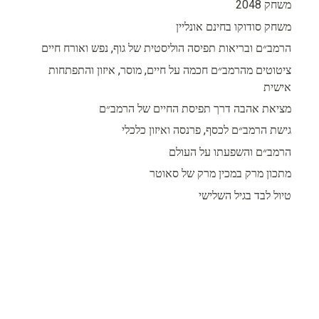
משחק 2048
משחק סודוקו בחינם אונליין
הרמב״ם ובריאות תפיסה הוליסטית של גוף, נפש ואורח חיים
ציטוטים מהרמב״ם חכמה על חיים, מוסר, איזון והתפתחות
אישית
מציאת אהבה דרך תפיסת החיים של הרמב״ם
גישת הרמב״ם לכסף, פרנסה ואיזון כלכלי
הרמב״ם והשפעתו על העולם
מתכון מרק במכין מרק של סאוטר
טיול לבד בגיל השלישי