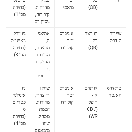
וורד
בק
יטת
עמוקות
טייטנס
(QB)
מיאמי
מדויקות,
(בחירה
קור רוח,
מס' 1)
ניסיון רב
שיידור
קוורטר
אוניברס
אתלטיו
ניו יורק
סנדרס
בק
יטת
ת,
ג'איינטס
(QB)
קולורדו
מנהיגות,
(בחירה
מסירות
מס' 3)
מדויקות
גם
בתנועה
טראוויס
קורנרב
אוניברס
שחקן
ניו
האנטר
ק /
יטת
דו-צדדי,
אינגלנד
תופס
קולורדו
מהירות,
פטריוט
(CB /
חכמת
ס
WR)
משחק,
(בחירה
שינוי
מס' 4)
מומנטום