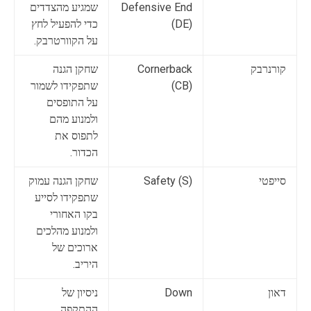
Defensive End
שמגיע מהצדדים
(DE)
כדי להפעיל לחץ
על הקוורטרבק.
קורנרבק
Cornerback
שחקן הגנה
(CB)
שתפקידו לשמור
על התופסים
ולמנוע מהם
לתפוס את
הכדור.
סייפטי
Safety (S)
שחקן הגנה עמוק
שתפקידו לסייע
בקו האחורי
ולמנוע מהלכים
ארוכים של
היריב.
דאון
Down
ניסיון של
ההתקפה