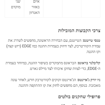
איום
שני
באזור
מוקדם
האנדזון
צרכי הקבוצות המובילות
טנסי טייטנס
: הטייטנס, עם הבחירה הראשונה, מחפשים לשדרג את
עמדת הקוורטרבק, לצד חיזוק בעמדות ההגנה כמו EDGE (רוש קצה)
וקו ההגנה.
קליבלנד בראונס
: הבראונס מתמקדים בשיפור ההגנה, במיוחד בעמדת
ה-EDGE, כדי לצוות שחקן איכותי לצד מיילס גארט.
ניו יורק ג'איינטס
: הג'איינטס זקוקים לקוורטרבק חדש, לאחר עונה
מאכזבת. בנוסף, הם מחפשים לחזק את קו ההתקפה וההגנה.
פרופילי שחקנים בולטים