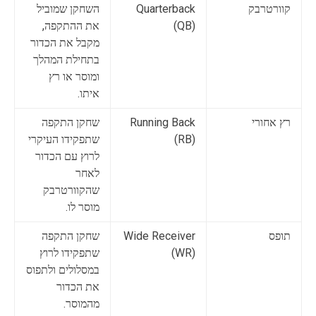
קוורטרבק
Quarterback
השחקן שמוביל
(QB)
את ההתקפה,
מקבל את הכדור
בתחילת המהלך
ומוסר או רץ
איתו.
רץ אחורי
Running Back
שחקן התקפה
(RB)
שתפקידו העיקרי
לרוץ עם הכדור
לאחר
שהקוורטרבק
מוסר לו.
תופס
Wide Receiver
שחקן התקפה
(WR)
שתפקידו לרוץ
במסלולים ולתפוס
את הכדור
מהמוסר.