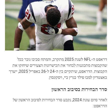
דראפט ה-NFL לשנת 2025 מתקרב, והמתח סביבו גובר ככל
שהקבוצות מתכוננות לבחור את הכישרונות הצעירים שיחזקו את
הקבוצות. הדראפט, שיתקיים בין ה-24 ל-26 באפריל 2025, ייערך
באצטדיון למבו פילד בגרין ביי, ויסקונסין.
סדר הבחירות בסיבוב הראשון
לאחר סיום עונת 2024, נקבע סדר הבחירות לסיבוב הראשון של
הדראפט: