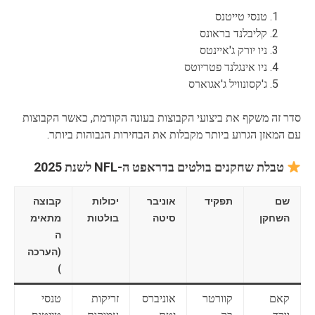
טנסי טייטנס
קליבלנד בראונס
ניו יורק ג'איינטס
ניו אינגלנד פטריוטס
ג'קסונוויל ג'אגוארס
סדר זה משקף את ביצועי הקבוצות בעונה הקודמת, כאשר הקבוצות
עם המאזן הגרוע ביותר מקבלות את הבחירות הגבוהות ביותר.
טבלת שחקנים בולטים בדראפט ה-NFL לשנת 2025
שם
תפקיד
אוניבר
יכולות
קבוצה
השחקן
סיטה
בולטות
מתאימ
ה
(הערכה
)
קאם
קוורטר
אוניברס
זריקות
טנסי