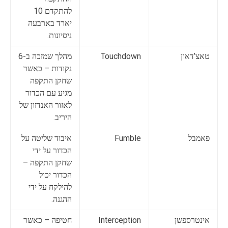
להתקדם 10
יארד בארבעה
ניסיונות.
טאצ’דאון
Touchdown
מהלך שמזכה ב-6
נקודות – כאשר
שחקן התקפה
מגיע עם הכדור
לאזור האנדזון של
היריב.
פאמבל
Fumble
איבוד שליטה על
הכדור על ידי
שחקן התקפה –
הכדור יכול
להילקח על ידי
ההגנה.
אינטרספשן
Interception
חטיפה – כאשר