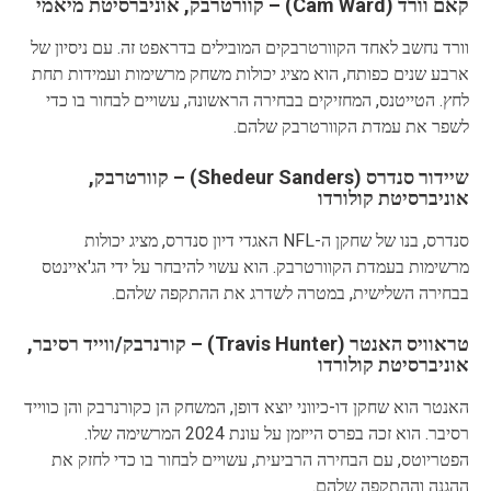
קאם וורד (Cam Ward) – קוורטרבק, אוניברסיטת מיאמי
וורד נחשב לאחד הקוורטרבקים המובילים בדראפט זה. עם ניסיון של
ארבע שנים כפותח, הוא מציג יכולות משחק מרשימות ועמידות תחת
לחץ. הטייטנס, המחזיקים בבחירה הראשונה, עשויים לבחור בו כדי
לשפר את עמדת הקוורטרבק שלהם.
שיידור סנדרס (Shedeur Sanders) – קוורטרבק,
אוניברסיטת קולורדו
סנדרס, בנו של שחקן ה-NFL האגדי דיון סנדרס, מציג יכולות
מרשימות בעמדת הקוורטרבק. הוא עשוי להיבחר על ידי הג'איינטס
בבחירה השלישית, במטרה לשדרג את ההתקפה שלהם.
טראוויס האנטר (Travis Hunter) – קורנרבק/ווייד רסיבר,
אוניברסיטת קולורדו
האנטר הוא שחקן דו-כיווני יוצא דופן, המשחק הן כקורנרבק והן כווייד
רסיבר. הוא זכה בפרס הייזמן על עונת 2024 המרשימה שלו.
הפטריוטס, עם הבחירה הרביעית, עשויים לבחור בו כדי לחזק את
ההגנה וההתקפה שלהם.