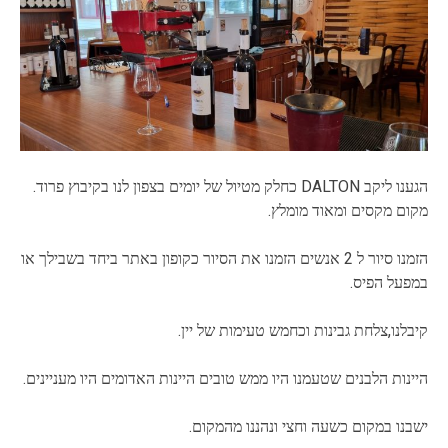
הגענו ליקב DALTON כחלק מטיול של יומים בצפון לנו בקיבוץ פרוד.
מקום מקסים ומאוד מומלץ.
הזמנו סיור ל 2 אנשים הזמנו את הסיור כקופון באתר ביחד בשבילך או
במפעל הפיס.
קיבלנו,צלחת גבינות וכחמש טעימות של יין.
היינות הלבנים שטעמנו היו ממש טובים היינות האדומים היו מעניינים.
ישבנו במקום כשעה וחצי ונהננו מהמקום.