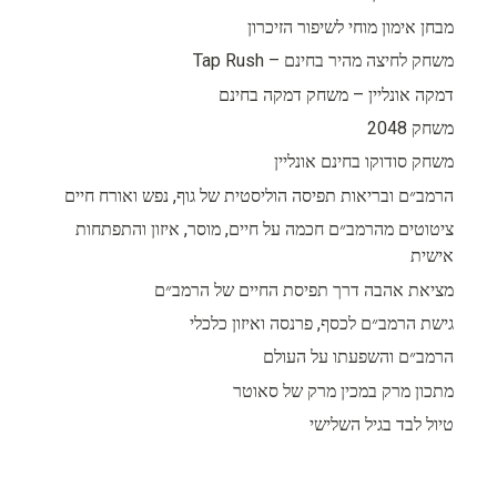
מבחן אימון מוחי לשיפור הזיכרון
משחק לחיצה מהיר בחינם – Tap Rush
דמקה אונליין – משחק דמקה בחינם
משחק 2048
משחק סודוקו בחינם אונליין
הרמב״ם ובריאות תפיסה הוליסטית של גוף, נפש ואורח חיים
ציטוטים מהרמב״ם חכמה על חיים, מוסר, איזון והתפתחות
אישית
מציאת אהבה דרך תפיסת החיים של הרמב״ם
גישת הרמב״ם לכסף, פרנסה ואיזון כלכלי
הרמב״ם והשפעתו על העולם
מתכון מרק במכין מרק של סאוטר
טיול לבד בגיל השלישי