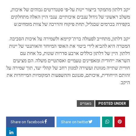
יקב דלתון מתמקד בייצור יינות על-פי סטנדרטים גבוהים של איכות,
משלב ראשוני של גידול ענבים איכותיים. ענבי היין האלה מתחלקים
בקפידה בכרמים שבגליל, תחת פיקוח והדרכה של צוות מומחים.ש
יקב דלתון, מתחייב לפעולה ברת־קיימא ולשמירה על איכות הסביבה.
המטרה היא להביא לידי ביטוי את האופי המיוחד והאותנטי של יינות
דלתון. היין של דלתון כוללים ארבע סדרות שונות, כל אחת עם
השראה ייחודית ומאפיינים טעמיים ואסתטיים משלה. הם מציעים
חוויית שתייה מגוונת ועשירה למגוון רחב של קהלי יעד, תוך שמירה על
זהותם הייחודית, איכותם, סגנונם וההשפעות המקומיות המייחדות את
היקב.
POSTED UNDER
מאמרים
Share on facebook
Share on twitter