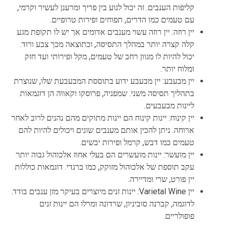
קליפות הענבים. זה יכול לנוע בין פריך ומרענן לעשיר וקרמי,
עם טעמים כמו הדרים, תפוחים ופירות טרופיים.
יין רוזה: יין רוזה עשוי מענבים אדומים אך יש לו תקופת מגע
קלה קצרה יותר במהלך התסיסה, וכתוצאה מכך צבע ורוד.
יכול להיות לו מגוון רחב של טעמים, מקל ופירותי ועד חזק
ומלוח יותר.
יין מבעבע: יין מבעבע ידוע בתוססת המבעבעת שלו, שנוצרת
בתהליך תסיסה משני. שמפניה, פרוסקו וקאווה הן דוגמאות
ליינות מבעבעים.
יין קינוח: יינות קינוח הם יינות מתוקים מהם נהנים לרוב לאחר
ארוחה. ניתן להכין אותם מענבים שונים ויכולים להיות להם
טעמים כמו דבש, קרמל ופירות יבשים.
יין מועשר: יינות מועשרים הם בעלי אחוז אלכוהול גבוה יותר
עקב תוספת של אלכוהול מזוקק, כמו ברנדי. דוגמאות כוללות
יין פורט, שרי ומדיירה.
יין Varietal Wine: יינות זנים מיוצרים בעיקר מזן ענבים בודד.
לדוגמה, קברנה סוביניון, שרדונה ומרלו הם יינות זנים
פופולריים.