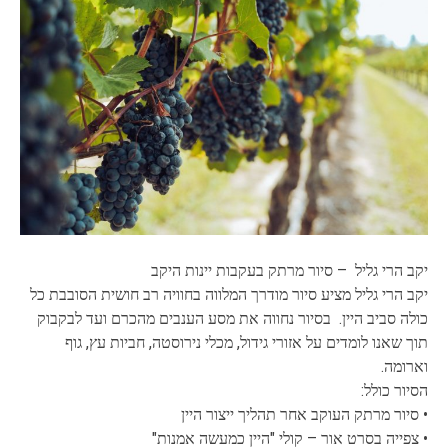
יקב הרי גליל – סיור מרתק בעקבות יינות היקב
יקב הרי גליל מציע סיור מודרך המלווה בחוויה רב חושית הסובבת כל
כולה סביב היין. בסיור נחווה את מסע הענבים מהכרם ועד לבקבוק
תוך שאנו לומדים על אזורי גידול, מכלי נירוסטה, חביות עץ, גוף
וארומה.
הסיור כולל:
• סיור מרתק העוקב אחר תהליך ייצור היין
• צפייה בסרט אור – קולי "היין כמעשה אמנות"