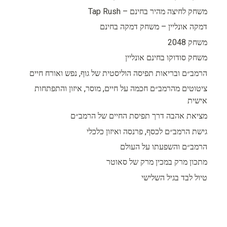
משחק לחיצה מהיר בחינם – Tap Rush
דמקה אונליין – משחק דמקה בחינם
משחק 2048
משחק סודוקו בחינם אונליין
הרמב״ם ובריאות תפיסה הוליסטית של גוף, נפש ואורח חיים
ציטוטים מהרמב״ם חכמה על חיים, מוסר, איזון והתפתחות
אישית
מציאת אהבה דרך תפיסת החיים של הרמב״ם
גישת הרמב״ם לכסף, פרנסה ואיזון כלכלי
הרמב״ם והשפעתו על העולם
מתכון מרק במכין מרק של סאוטר
טיול לבד בגיל השלישי