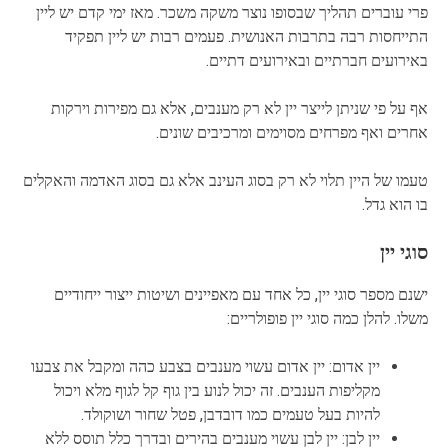
פרי עוברים תהליך שבסופו נוצר משקה משכר. מאז ימי קדם יש ליין
התייחסות רבה בתרבות האנושית. פעמים רבות יש ליין תפקיד
באירועים חברתיים ובאירועים דתיים.
אף על פי שניתן לייצר יין לא רק מענבים, אלא גם מפירות וירקות
אחרים ואף מפרחים מסוימים ומרכיבים שונים.
טעמו של היין תלוי לא רק בסוג העינב אלא גם בסוג האדמה והאקלים
בו הוא גדל.
סוגי יין
ישנם מספר סוגי יין, כל אחד עם מאפיינים ושיטות ייצור ייחודיים
משלו. להלן כמה סוגי יין פופולריים:
יין אדום: יין אדום עשוי מענבים בצבע כהה ומקבל את צבעו
מקליפות הענבים. זה יכול לנוע בין גוף קל לגוף מלא ויכול
להיות בעל טעמים כמו דובדבן, פטל שחור ושוקולד.
יין לבן: יין לבן עשוי מענבים בהירים ובדרך כלל תוסס ללא