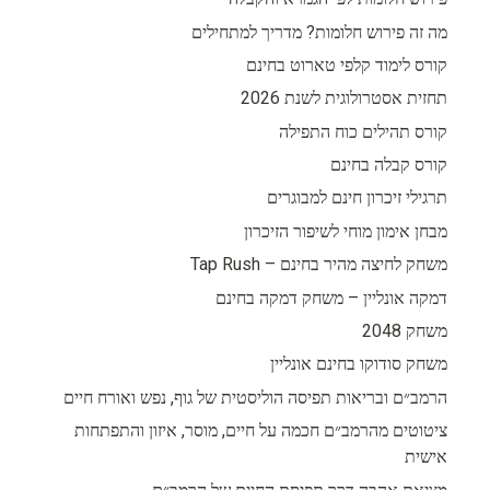
מה זה פירוש חלומות? מדריך למתחילים
קורס לימוד קלפי טארוט בחינם
תחזית אסטרולוגית לשנת 2026
קורס תהילים כוח התפילה
קורס קבלה בחינם
תרגילי זיכרון חינם למבוגרים
מבחן אימון מוחי לשיפור הזיכרון
משחק לחיצה מהיר בחינם – Tap Rush
דמקה אונליין – משחק דמקה בחינם
משחק 2048
משחק סודוקו בחינם אונליין
הרמב״ם ובריאות תפיסה הוליסטית של גוף, נפש ואורח חיים
ציטוטים מהרמב״ם חכמה על חיים, מוסר, איזון והתפתחות
אישית