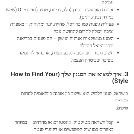
עמוקה.
אכילת מזון עשיר בסידן (חלב, גבינות, טחינה) וויטמין D (שמש
במידה נכונה, דגים).
פעילות גופנית כמו כדורסל, שחייה, יוגה ומתיחות – משפרת
יציבה ויכולה לתרום לתחושת גובה.
הימנע ממשקאות אנרגיה ועישון – הם פוגעים בבריאות
ובפוטנציאל הגדילה.
חשוב לזכור: רוב הגובה נקבע גנטית, אז כדאי להתמקד
ביציבה ובביטחון העצמי.
3. איך למצוא את הסגנון שלך (How to Find Your
Style)
בישראל, סגנון הלבוש הוא שילוב בין אופנה בינלאומית לנוחות
מקומית.
טיפים:
קבל השראה מטיקטוק, אינסטגרם או מהרחוב – במיוחד
באזורים כמו שוק הפשפשים או דיזינגוף סנטר.