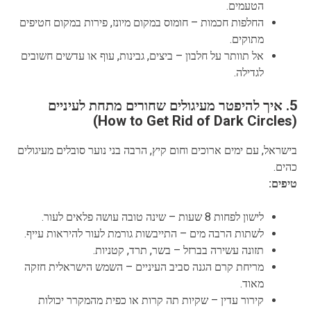
הטעמים.
החלפות חכמות – חומוס במקום מיונז, פירות במקום חטיפים
מתוקים.
אל תוותר על חלבון – ביצים, גבינות, עוף או עדשים חשובים
לגדילה.
5. איך להיפטר מעיגולים שחורים מתחת לעיניים
(How to Get Rid of Dark Circles)
בישראל, עם ימים ארוכים וחום קיץ, הרבה בני נוער סובלים מעיגולים
כהים.
טיפים:
לישון לפחות 8 שעות – שינה טובה עושה פלאים לעור.
לשתות הרבה מים – התייבשות גורמת לעור להיראות עייף.
תזונה עשירה בברזל – בשר, תרד, קטניות.
מריחת קרם הגנה סביב העיניים – השמש הישראלית חזקה
מאוד.
קירור עדין – שקיות תה קרות או כפית מהמקרר יכולות