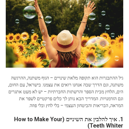
גיל ההתבגרות הוא תקופה מלאת שינויים – הגוף משתנה, ההרגשה
משתנה, וגם הדרך שבה אנחנו רואים את עצמנו. בישראל, עם החום,
הים, הלחץ מבית הספר והרשתות החברתיות – יש לא מעט אתגרים
וגם הזדמנויות. המדריך הבא נותן לך כלים פרקטיים לשפר את
המראה, הבריאות והביטחון העצמי – בלי לחץ ובלי פוזה.
1. איך להלבין את השיניים (How to Make Your
Teeth Whiter)