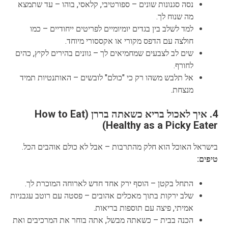
נסה סגנונות שונים – ספורטיבי, קלאסי, בוהו – עד שתמצא
מה שנוח לך.
למד לשלב בין בגדים יומיומיים לפריטים ייחודיים – כמו
חולצה עם הדפס מקורי או אקססורי מיוחד.
שים לב לצבעים שמחמיאים לך – גוונים בהירים לקיץ, כהים
לחורף.
אל תלבש משהו רק כי "כולם" לובשים – האותנטיות תמיד
מנצחת.
4. איך לאכול בריא כשאתה בררן (How to Eat
Healthy as a Picky Eater)
בישראל האוכל הוא חלק מהתרבות – אבל לא כולם אוהבים הכל.
טיפים:
התחל בקטן – הוסף ירק אחד חדש לארוחה המוכרת לך.
שלב ירקות בתוך מאכלים אהובים – פסטה עם רוטב עגבניות
אמיתי, פיצה עם תוספות בריאות.
הכנה בבית – כשאתה מבשל, אתה בוחר את המרכיבים ואת