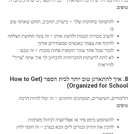
בגיל ההתבגרות יש הרבה השוואות – בבית הספר, ברשתות, בחברה.
טיפים:
להתמקד בחוזקות שלך – כישרון, תחביב, תחום שאתה טוב
בו.
להציב מטרות קטנות ולהשיג אותן – זה בונה תחושת הצלחה.
להקיף את עצמך באנשים שמעודדים אותך.
לזכור שכל אחד עובר תקופות פחות טובות – זה טבעי.
לא לתת לרשתות החברתיות להכתיב לך איך אתה "צריך"
להיראות.
8. איך להתארגן טוב יותר לבית הספר (How to Get
Organized for School)
הלימודים, השיעורים, המבחנים והחוגים – זה יכול להיות הרבה.
טיפים:
להשתמש ביומן פיזי או אפליקציה לניהול משימות.
להכין את התיק ובגדים ליום הבא בערב – זה חוסך לחץ