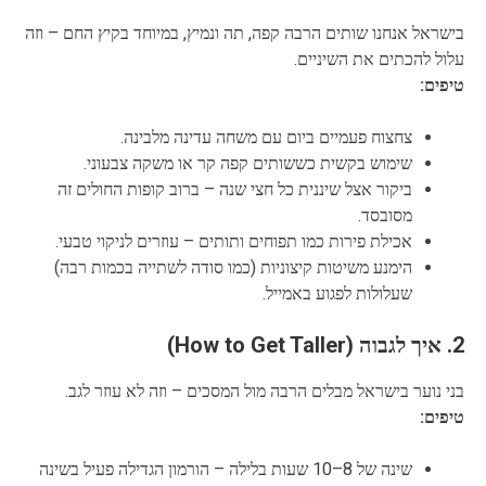
בישראל אנחנו שותים הרבה קפה, תה ונמיץ, במיוחד בקיץ החם – וזה
עלול להכתים את השיניים.
טיפים:
צחצוח פעמיים ביום עם משחה עדינה מלבינה.
שימוש בקשית כששותים קפה קר או משקה צבעוני.
ביקור אצל שיננית כל חצי שנה – ברוב קופות החולים זה
מסובסד.
אכילת פירות כמו תפוחים ותותים – עוזרים לניקוי טבעי.
הימנע משיטות קיצוניות (כמו סודה לשתייה בכמות רבה)
שעלולות לפגוע באמייל.
2. איך לגבוה (How to Get Taller)
בני נוער בישראל מבלים הרבה מול המסכים – וזה לא עוזר לגב.
טיפים:
שינה של 8–10 שעות בלילה – הורמון הגדילה פעיל בשינה