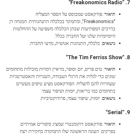
"Freakonomics Radio"
7.
תיאור
: פודקאסט שמבוסס על הספר המצליח
"Freakonomics", ומתמקד בכלכלה התנהגותית. המנחה דן
בדרכים המפתיעות שבהן הכלכלה משפיעה על ההחלטות
היומיומיות שלנו ועל החברה בכלל.
נושאים
: כלכלה, התנהגות אנושית, מדעי החברה.
"The Tim Ferriss Show"
8.
תיאור
: טים פריס, יזם וסופר, מראיין דמויות מובילות מתחומים
שונים כדי לגלות את הרגלי העבודה, השגרות והאסטרטגיות
שעוזרות להם להצליח. הפודקאסט מציע טיפים מעשיים
בתחומים כמו בריאות, יזמות ושיפור עצמי.
נושאים
: יזמות, שיפור עצמי, פרודוקטיביות.
"Serial"
9.
תיאור
: פודקאסט דוקומנטרי שמציג סיפורים אמיתיים
בפרקים. העונה הראשונה שלו התמקדה בחקירת רצח