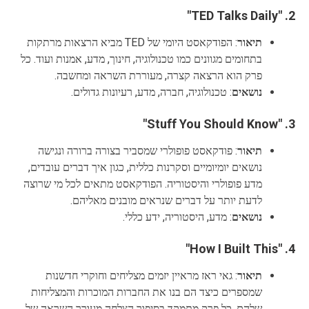
"TED Talks Daily"
2.
תיאור
: הפודקאסט היומי של TED מביא הרצאות מרתקות
בתחומים מגוונים כמו טכנולוגיה, חינוך, מדע, אמנות ועוד. כל
פרק הוא הרצאה קצרה, מעוררת השראה ומחשבה.
נושאים
: טכנולוגיה, חברה, מדע, רעיונות גדולים.
"Stuff You Should Know"
3.
תיאור
: פודקאסט פופולרי שמסביר בצורה ברורה ונגישה
נושאים יומיומיים וסקרנות כללית, כגון איך דברים עובדים,
מדע פופולרי והיסטוריה. הפודקאסט מתאים לכל מי שרוצה
לדעת יותר על דברים שנראים מובנים מאליהם.
נושאים
: מדע, היסטוריה, ידע כללי.
"How I Built This"
4.
תיאור
: גאי ראז מראיין יזמים מצליחים וחוקרי חדשנות
שמספרים כיצד הם בנו את החברות המוכרות והמצליחות
שלהם. כל פרק מתמקד בסיפור הצלחה מעורר השראה של