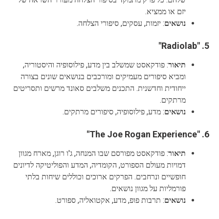
יזם או ממציא.
נושאים
: יזמות, עסקים, סיפורי הצלחה.
"Radiolab"
5.
תיאור
: פודקאסט שמשלב בין מדע, פילוסופיה והיסטוריה,
ומביא סיפורים מעמיקים ומורכבים בנושאים שונים בצורה
ייחודית וחדשנית. התכנים משלבים סאונד מרשים ותסריטים
מרתקים.
נושאים
: מדע, פילוסופיה, סיפורים מרתקים.
"The Joe Rogan Experience"
6.
תיאור
: פודקאסט מפורסם שבו המנחה, ג'ו רוגן, מארח מגוון
דמויות מעולם הספורט, הקומדיה, המדע והפוליטיקה לדיונים
חופשיים ונרחבים. הפרקים ארוכים וכוללים שיחות בלתי
פורמליות על מגוון נושאים.
נושאים
: תרבות פופ, מדע, אקטואליה, ספורט.