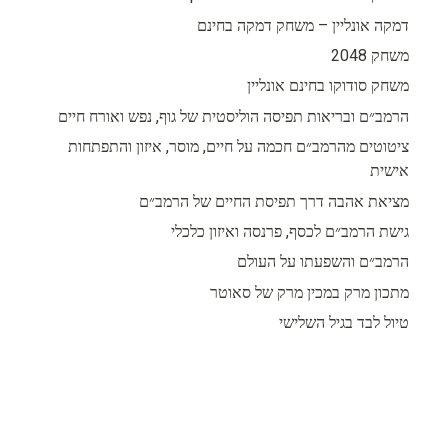
דמקה אונליין – משחק דמקה בחינם
משחק 2048
משחק סודוקו בחינם אונליין
הרמב״ם ובריאות תפיסה הוליסטית של גוף, נפש ואורח חיים
ציטוטים מהרמב״ם חכמה על חיים, מוסר, איזון והתפתחות
אישית
מציאת אהבה דרך תפיסת החיים של הרמב״ם
גישת הרמב״ם לכסף, פרנסה ואיזון כלכלי
הרמב״ם והשפעתו על העולם
מתכון מרק במכין מרק של סאוטר
טיול לבד בגיל השלישי