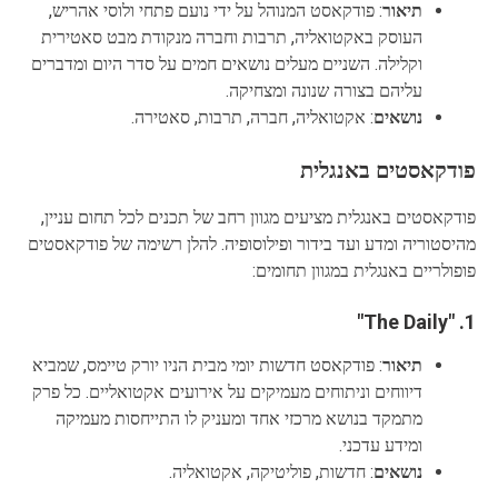
תיאור
: פודקאסט המנוהל על ידי נועם פתחי ולוסי אהריש,
העוסק באקטואליה, תרבות וחברה מנקודת מבט סאטירית
וקלילה. השניים מעלים נושאים חמים על סדר היום ומדברים
עליהם בצורה שנונה ומצחיקה.
נושאים
: אקטואליה, חברה, תרבות, סאטירה.
פודקאסטים באנגלית
פודקאסטים באנגלית מציעים מגוון רחב של תכנים לכל תחום עניין,
מהיסטוריה ומדע ועד בידור ופילוסופיה. להלן רשימה של פודקאסטים
פופולריים באנגלית במגוון תחומים:
"The Daily"
1.
תיאור
: פודקאסט חדשות יומי מבית הניו יורק טיימס, שמביא
דיווחים וניתוחים מעמיקים על אירועים אקטואליים. כל פרק
מתמקד בנושא מרכזי אחד ומעניק לו התייחסות מעמיקה
ומידע עדכני.
נושאים
: חדשות, פוליטיקה, אקטואליה.