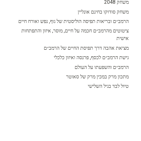
משחק 2048
משחק סודוקו בחינם אונליין
הרמב״ם ובריאות תפיסה הוליסטית של גוף, נפש ואורח חיים
ציטוטים מהרמב״ם חכמה על חיים, מוסר, איזון והתפתחות
אישית
מציאת אהבה דרך תפיסת החיים של הרמב״ם
גישת הרמב״ם לכסף, פרנסה ואיזון כלכלי
הרמב״ם והשפעתו על העולם
מתכון מרק במכין מרק של סאוטר
טיול לבד בגיל השלישי