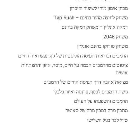
מבחן אימון מוחי לשיפור הזיכרון
משחק לחיצה מהיר בחינם – Tap Rush
דמקה אונליין – משחק דמקה בחינם
משחק 2048
משחק סודוקו בחינם אונליין
הרמב״ם ובריאות תפיסה הוליסטית של גוף, נפש ואורח חיים
ציטוטים מהרמב״ם חכמה על חיים, מוסר, איזון והתפתחות
אישית
מציאת אהבה דרך תפיסת החיים של הרמב״ם
גישת הרמב״ם לכסף, פרנסה ואיזון כלכלי
הרמב״ם והשפעתו על העולם
מתכון מרק במכין מרק של סאוטר
טיול לבד בגיל השלישי