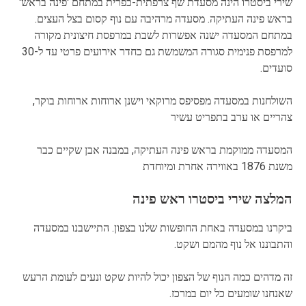
שירי ביסטרו הינה מסעדת שף צרפתית-כפרית במתחם 'פינה בראש'
בראש פינה העתיקה. מסעדה מרהיבה עם נוף קסום בצל העצים.
במתחם המסעדה ישנה אפשרות לשבת במרפסת חיצונית מקורה
למרפסת פנימית סגורה המשמשת גם כחדר אירועים פרטי עד ל-30
סועדים.
השולחנות במסעדה מפסיפס מרוקאי וישנן ארוחות ארוחות בוקר,
צהריים או ערב בתפריט עשיר
המסעדה ממוקמת בראש פינה העתיקה, במבנה אבן שקיים כבר
משנת 1876 באווירה אחרת ומיוחדת
המלצה שירי ביסטרו ראש פינה
ביקרנו במסעדה באחת החופשות שלנו בצפון. התיישבנו במסעדה
והתבוננו אל נוף מהמם ושקט.
זה מדהים כמה הנוף של הצפון יכול להיות שקט ונעים לעומת הרעש
שאנחנו שומעים כל יום במרכז.