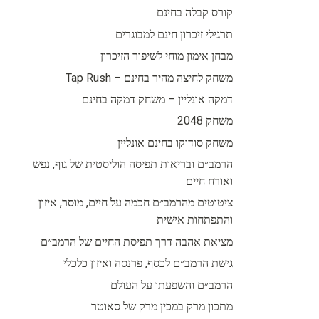
קורס קבלה בחינם
תרגילי זיכרון חינם למבוגרים
מבחן אימון מוחי לשיפור הזיכרון
משחק לחיצה מהיר בחינם – Tap Rush
דמקה אונליין – משחק דמקה בחינם
משחק 2048
משחק סודוקו בחינם אונליין
הרמב״ם ובריאות תפיסה הוליסטית של גוף, נפש
ואורח חיים
ציטוטים מהרמב״ם חכמה על חיים, מוסר, איזון
והתפתחות אישית
מציאת אהבה דרך תפיסת החיים של הרמב״ם
גישת הרמב״ם לכסף, פרנסה ואיזון כלכלי
הרמב״ם והשפעתו על העולם
מתכון מרק במכין מרק של סאוטר