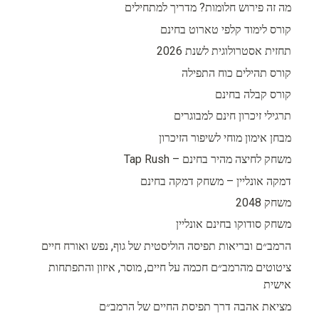
מה זה פירוש חלומות? מדריך למתחילים
קורס לימוד קלפי טארוט בחינם
תחזית אסטרולוגית לשנת 2026
קורס תהילים כוח התפילה
קורס קבלה בחינם
תרגילי זיכרון חינם למבוגרים
מבחן אימון מוחי לשיפור הזיכרון
משחק לחיצה מהיר בחינם – Tap Rush
דמקה אונליין – משחק דמקה בחינם
משחק 2048
משחק סודוקו בחינם אונליין
הרמב״ם ובריאות תפיסה הוליסטית של גוף, נפש ואורח חיים
ציטוטים מהרמב״ם חכמה על חיים, מוסר, איזון והתפתחות
אישית
מציאת אהבה דרך תפיסת החיים של הרמב״ם