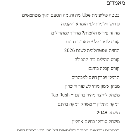
מאמרים
בטטה פיליפינית Ube: מה זה, מה הטעם ואיך משתמשים
פירוש חלומות לפי הגמרא והקבלה
מה זה פירוש חלומות? מדריך למתחילים
קורס לימוד קלפי טארוט בחינם
תחזית אסטרולוגית לשנת 2026
קורס תהילים כוח התפילה
קורס קבלה בחינם
תרגילי זיכרון חינם למבוגרים
מבחן אימון מוחי לשיפור הזיכרון
משחק לחיצה מהיר בחינם – Tap Rush
דמקה אונליין – משחק דמקה בחינם
משחק 2048
משחק סודוקו בחינם אונליין
הרמב״ם ובריאות תפיסה הוליסטית של גוף, נפש ואורח חיים