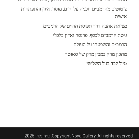
ציטוטים מהרמב״ם חכמה על חיים, מוסר, איזון והתפתחות
אישית
מציאת אהבה דרך תפיסת החיים של הרמב״ם
גישת הרמב״ם לכסף, פרנסה ואיזון כלכלי
הרמב״ם והשפעתו על העולם
מתכון מרק במכין מרק של סאוטר
טיול לבד בגיל השלישי
Copyright Noya Gallery. All rights reserved. נויה גלרי 2025