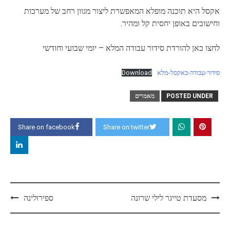
אקסל היא תוכנה מופלא המאפשרת ליצור מגוון רחב של מערכות
וחישובים באופן יחסית קל ומהיר.
לחצו כאן להורדת סידור עבודה המלא – יומי שבועי וחודשי
סידור-עבודה-באקסל-מלא
Download
POSTED UNDER
מאמרים
Share on facebook
Share on twitter
Post
מסעדת טייגר לילי שרונה
ספירולינה
navigation