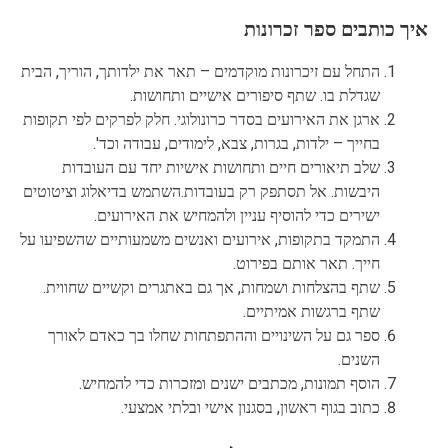
איך כותבים ספר זכרונות
התחל עם זיכרונות מוקדמים – תאר את ילדותך, הוריך, הבית
שגדלת בו. שתף סיפורים אישיים ותחושות.
ארגן את האירועים בסדר כרונולוגי. חלק לפרקים לפי תקופות
בחייך – ילדות, בגרות, צבא, לימודים, עבודה וכד'.
שלב תיאורים חיים ותחושות אישיות יחד עם העובדות
היבשות. אל תסתפק רק בעובדות.השתמש בדיאלוג וציטוטים
ישירים כדי להוסיף עניין ולהמחיש את האירועים.
התמקד בתקופות, אירועים ואנשים משמעותיים שהשפיעו על
חייך. תאר אותם בפירוט.
שתף בהצלחות ושמחות, אך גם באתגרים וקשיים שחווית.
שתף ברגשות אמיתיים.
ספר גם על השינויים וההתפתחות שחלו בך כאדם לאורך
השנים.
הוסף תמונות, מכתבים ישנים ומזכרות כדי להמחיש.
כתוב בגוף ראשון, בסגנון אישי ובלתי אמצעי.