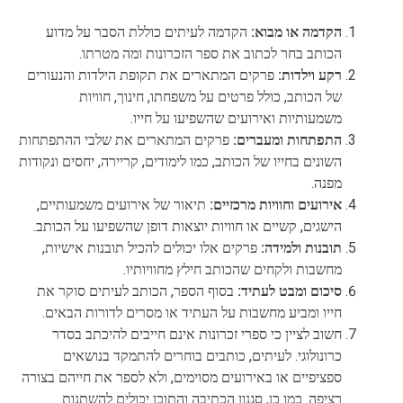
הקדמה או מבוא:
הקדמה לעיתים כוללת הסבר על מדוע
הכותב בחר לכתוב את ספר הזכרונות ומה מטרתו.
רקע וילדות:
פרקים המתארים את תקופת הילדות והנעורים
של הכותב, כולל פרטים על משפחתו, חינוך, חוויות
משמעותיות ואירועים שהשפיעו על חייו.
התפתחות ומעברים:
פרקים המתארים את שלבי ההתפתחות
השונים בחייו של הכותב, כמו לימודים, קריירה, יחסים ונקודות
מפנה.
אירועים וחוויות מרכזיים:
תיאור של אירועים משמעותיים,
הישגים, קשיים או חוויות יוצאות דופן שהשפיעו על הכותב.
תובנות ולמידה:
פרקים אלו יכולים להכיל תובנות אישיות,
מחשבות ולקחים שהכותב חילץ מחוויותיו.
סיכום ומבט לעתיד:
בסוף הספר, הכותב לעיתים סוקר את
חייו ומביע מחשבות על העתיד או מסרים לדורות הבאים.
חשוב לציין כי ספרי זכרונות אינם חייבים להיכתב בסדר
כרונולוגי. לעיתים, כותבים בוחרים להתמקד בנושאים
ספציפיים או באירועים מסוימים, ולא לספר את חייהם בצורה
רציפה. כמו כן, סגנון הכתיבה והתוכן יכולים להשתנות