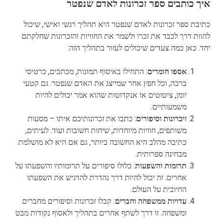
איך כותבים ספר זכרונות לאדם שנפטר
כתיבת ספר זכרונות לאדם שנפטר היא תהליך רגשי ואישי, שיכול
להוות דרך לכבד את זכרו ולשמר את החוויות והזכרונות שחלקתם
יחד. כאן כמה צעדים שיכולים לעזור בתהליך הזה:
אספו חומרים
: התחילו באיסוף תמונות, מכתבים, כרטיסי
ברכה, וכל חפץ אחר שמייצג את האדם שנפטר. גם קטעי
יומן, ציטוטים או אנקדוטות שהוא אמר יכולים להיות
משמעותיים.
זיכרונות וסיפורים
: כתבו את זכרונותיכם איתו – מסעות
משותפים, חוויות מיוחדות, שיחות חשובות ועוד. לעיתים,
כתיבה מהלב היא החשובה ביותר, גם אם היא לא מושלמת
מבחינה ספרותית.
תרומות והשפעות
: כלולו סיפורים על תרומותיו והשפעתו על
אחרים. זה יכול להיות דרך נהדרת להדגיש את השפעתו
החיובית על העולם.
עדויות ממשפחה וחברים
: קבלו זכרונות וסיפורים מחברים
ומשפחה. זו דרך לשתף אחרים בתהליך ולאסוף נקודות מבט