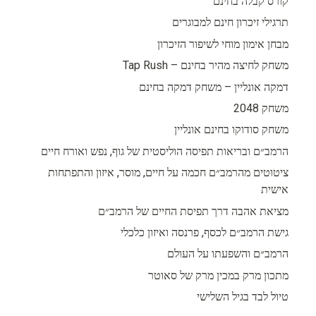
קורס קבלה בחינם
תרגילי זיכרון חינם למבוגרים
מבחן אימון מוחי לשיפור הזיכרון
משחק לחיצה מהיר בחינם – Tap Rush
דמקה אונליין – משחק דמקה בחינם
משחק 2048
משחק סודוקו בחינם אונליין
הרמב״ם ובריאות תפיסה הוליסטית של גוף, נפש ואורח חיים
ציטוטים מהרמב״ם חכמה על חיים, מוסר, איזון והתפתחות
אישית
מציאת אהבה דרך תפיסת החיים של הרמב״ם
גישת הרמב״ם לכסף, פרנסה ואיזון כלכלי
הרמב״ם והשפעתו על העולם
מתכון מרק במכין מרק של סאוטר
טיול לבד בגיל השלישי