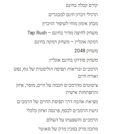
קורס קבלה בחינם
תרגילי זיכרון חינם למבוגרים
מבחן אימון מוחי לשיפור הזיכרון
משחק לחיצה מהיר בחינם – Tap Rush
דמקה אונליין – משחק דמקה בחינם
משחק 2048
משחק סודוקו בחינם אונליין
הרמב״ם ובריאות תפיסה הוליסטית של גוף, נפש
ואורח חיים
ציטוטים מהרמב״ם חכמה על חיים, מוסר, איזון
והתפתחות אישית
מציאת אהבה דרך תפיסת החיים של הרמב״ם
גישת הרמב״ם לכסף, פרנסה ואיזון כלכלי
הרמב״ם והשפעתו על העולם
מתכון מרק במכין מרק של סאוטר