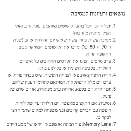
נושאים ורעיונות למסיבה
יובל הזהב: הכל בזהב! קישוטים מוזהבים, עוגת זהב, ואולי
אפילו מתנות מוזהבות!
מסיבת עשור: בחרו עשור שאיש יום ההולדת אוהב (שנות
ה-70, ה-80 וכו') ומרכז את הקישוטים והמוזיקה סביב
התקופה ההיא.
ערב סרטים: הציגו את הסרטים האהובים על איש יום
ההולדת, בסביבה חיצונית או בקולנוע ביתי.
חווית הרפתקאות: צאו לצניחה חופשית, שיט בכדור פורח, או
ערכו יום מלא הרפתקאות המותאם לתחומי העניין שלהם.
יום יוקרה: יום בספא, ארוחת ערב מפוארת, או יום שלם של
פינוק.
נסיעות: אם התקציב מאפשר, יום הולדת יעד יכול להיות
חופשה עם חברים קרובים ובני משפחה למקום שתמיד רצו
לבקר בו.
Memory Lane: צור תמונה או מונטאז' וידאו של מסע חייהם