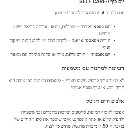
יום כיף ו-SELF CARE
יום הולדת 50 זו הזדמנות להתרכז בעצמך:
יום בספא יוקרתי
– טיפולים, מסאג', ארוחה בריאה ושקט
מוחלט.
חוויית ויפאסנה או יוגה
– לקחת פסק זמן להתנתקות ומיקוד
פנימי.
יום אומנותי
– קורס צילום, ציור או סדנת כתיבה עם מנטור.
רעיונות למתנות עם משמעות
לא תמיד צריך לרכוש משהו חומרי – לפעמים המתנה הכי טובה היא
חוויה, רגש או ערך מוסף אמיתי.
אלבום חיים דיגיטלי
אפשר לאסוף תמונות, סרטונים וברכות מחברים ובני משפחה –
ולהפיק קליפ או אתר אינטרנט אישי שיספר את סיפור החיים של
בן/בת ה-50. זו מזכרת מרגשת שתישאר לנצח.