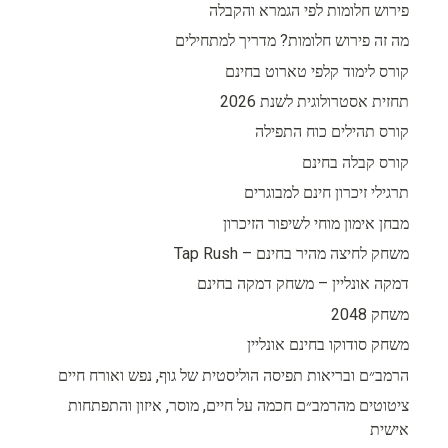
פירוש חלומות לפי הגמרא והקבלה
מה זה פירוש חלומות? מדריך למתחילים
קורס לימוד קלפי טארוט בחינם
תחזית אסטרולוגית לשנת 2026
קורס תהילים כוח התפילה
קורס קבלה בחינם
תרגילי זיכרון חינם למבוגרים
מבחן אימון מוחי לשיפור הזיכרון
משחק לחיצה מהיר בחינם – Tap Rush
דמקה אונליין – משחק דמקה בחינם
משחק 2048
משחק סודוקו בחינם אונליין
הרמב״ם ובריאות תפיסה הוליסטית של גוף, נפש ואורח חיים
ציטוטים מהרמב״ם חכמה על חיים, מוסר, איזון והתפתחות
אישית