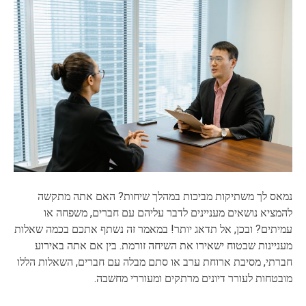
נמאס לך משתיקות מביכות במהלך שיחות? האם אתה מתקשה
להמציא נושאים מעניינים לדבר עליהם עם חברים, משפחה או
עמיתים? ובכן, אל תדאג יותר! במאמר זה נשתף אתכם בכמה שאלות
מעניינות שבטוח ישאירו את השיחה זורמת. בין אם אתה באירוע
חברתי, מסיבת ארוחת ערב או סתם מבלה עם חברים, השאלות הללו
מובטחות לעורר דיונים מרתקים ומעוררי מחשבה.