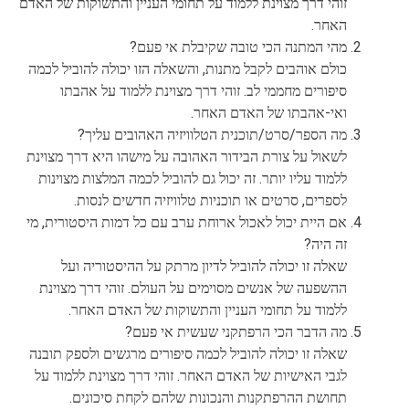
זוהי דרך מצוינת ללמוד על תחומי העניין והתשוקות של האדם
האחר.
מהי המתנה הכי טובה שקיבלת אי פעם?
כולם אוהבים לקבל מתנות, והשאלה הזו יכולה להוביל לכמה
סיפורים מחממי לב. זוהי דרך מצוינת ללמוד על אהבתו
ואי-אהבתו של האדם האחר.
מה הספר/סרט/תוכנית הטלוויזיה האהובים עליך?
לשאול על צורת הבידור האהובה על מישהו היא דרך מצוינת
ללמוד עליו יותר. זה יכול גם להוביל לכמה המלצות מצוינות
לספרים, סרטים או תוכניות טלוויזיה חדשים לנסות.
אם היית יכול לאכול ארוחת ערב עם כל דמות היסטורית, מי
זה היה?
שאלה זו יכולה להוביל לדיון מרתק על ההיסטוריה ועל
ההשפעה של אנשים מסוימים על העולם. זוהי דרך מצוינת
ללמוד על תחומי העניין והתשוקות של האדם האחר.
מה הדבר הכי הרפתקני שעשית אי פעם?
שאלה זו יכולה להוביל לכמה סיפורים מרגשים ולספק תובנה
לגבי האישיות של האדם האחר. זוהי דרך מצוינת ללמוד על
תחושת ההרפתקנות והנכונות שלהם לקחת סיכונים.