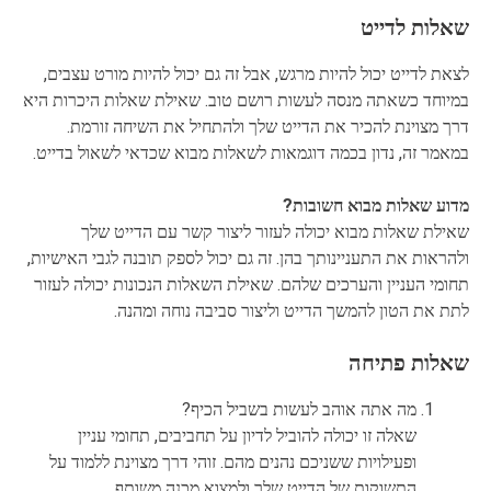
שאלות לדייט
לצאת לדייט יכול להיות מרגש, אבל זה גם יכול להיות מורט עצבים,
במיוחד כשאתה מנסה לעשות רושם טוב. שאילת שאלות היכרות היא
דרך מצוינת להכיר את הדייט שלך ולהתחיל את השיחה זורמת.
במאמר זה, נדון בכמה דוגמאות לשאלות מבוא שכדאי לשאול בדייט.
מדוע שאלות מבוא חשובות?
שאילת שאלות מבוא יכולה לעזור ליצור קשר עם הדייט שלך
ולהראות את התעניינותך בהן. זה גם יכול לספק תובנה לגבי האישיות,
תחומי העניין והערכים שלהם. שאילת השאלות הנכונות יכולה לעזור
לתת את הטון להמשך הדייט וליצור סביבה נוחה ומהנה.
שאלות פתיחה
מה אתה אוהב לעשות בשביל הכיף?
שאלה זו יכולה להוביל לדיון על תחביבים, תחומי עניין
ופעילויות ששניכם נהנים מהם. זוהי דרך מצוינת ללמוד על
התשוקות של הדייט שלך ולמצוא מכנה משותף.