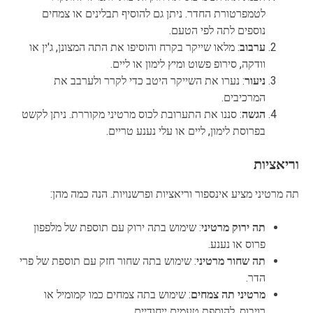
לטמפרטורת החדר. ניתן גם להוסיף תבלינים או צמחים
נוספים לתה לפי הטעם.
ערבוב
: מלאו שייקר בקרח והוסיפו את התה המצונן, ג'ין או
וודקה, סירופ פשוט ומיץ לימון או ליים.
ניעור
: נערו את השייקר היטב כדי לקרר ולערבב את
המרכיבים.
הגשה
: סננו את התערובת לכוס מרטיני מקוררת. ניתן לקשט
בפרוסת לימון, ליים או עלי נענע טריים.
וריאציות
תה מרטיני מציע אינספור וריאציות ופרשנויות. הנה כמה מהן:
תה ירוק מרטיני
: שימוש בתה ירוק עם תוספת של מלפפון
פרוס או נענע.
תה שחור מרטיני
: שימוש בתה שחור חזק עם תוספת של פרי
הדר.
מרטיני תה צמחים
: שימוש בתה צמחים כמו קמומיל או
רויבוס, להוספת טעמים ייחודיים.