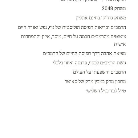
משחק 2048
משחק סודוקו בחינם אונליין
הרמב״ם ובריאות תפיסה הוליסטית של גוף, נפש ואורח חיים
ציטוטים מהרמב״ם חכמה על חיים, מוסר, איזון והתפתחות
אישית
מציאת אהבה דרך תפיסת החיים של הרמב״ם
גישת הרמב״ם לכסף, פרנסה ואיזון כלכלי
הרמב״ם והשפעתו על העולם
מתכון מרק במכין מרק של סאוטר
טיול לבד בגיל השלישי