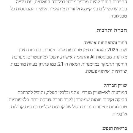
התיירות תחזור להיות מרכיב מרכזי בכלכלה העולמית, עם עלייה
בביקוש לטיולים בני קיימא ולחוויות מותאמות אישית המבוססות על
טכנולוגיה.
חברה ותרבות
חינוך והתפתחות אישית:
שנת 2025 תעמוד בסימן טרנספורמציה חינוכית. תוכניות חינוך
מקוונות, מבוססות AI והתאמה אישית, יהפכו למיינסטרים. מערכת
החינוך תתמקד במיומנויות המאה ה-21, כמו פתרון בעיות מורכבות,
יצירתיות ושיתוף פעולה.
שוויון חברתי:
המודעות לאי-שוויון מגדרי, אתני וכלכלי תעלה, ותוביל להרחבת
חקיקה וקידום יוזמות שמטרתן ליצור חברה צודקת יותר. פלטפורמות
טכנולוגיות יסייעו בהגברת הקול של קבוצות שוליים ובבניית קהילות
גלובליות.
בריאות הנפש: