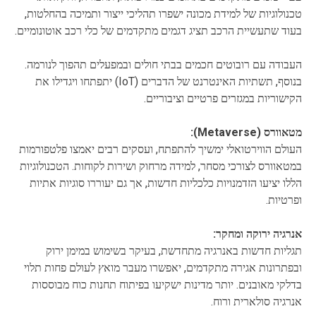
טכנולוגיות של למידת מכונה ישפרו תהליכי ייצור ותמיכה בהחלטות,
בעוד שתעשיית הרכב תציג דגמים מתקדמים של כלי רכב אוטונומיים.
העבודה עם רובוטים חכמים בבתי חולים ובמפעלים תהפוך לנורמה.
בנוסף, תשתיות האינטרנט של הדברים (IoT) יתפתחו ויגדילו את
הקישוריות במגזרים פרטיים וציבוריים.
מטאוורס (Metaverse):
העולם הווירטואלי ימשיך להתפתח, ועסקים רבים יאמצו פלטפורמות
במטאוורס לצורכי מסחר, למידה מרחוק ושירות לקוחות. הטכנולוגיות
הללו יציעו הזדמנויות כלכליות חדשות, אך גם יעוררו סוגיות אתיות
ופרטיות.
אנרגיה ירוקה ומחקר:
תגליות חדשות באנרגיה מתחדשת, בעיקר בשימוש במימן ירוק
ובפתרונות אגירה מתקדמים, יאפשרו מעבר מואץ לעולם פחות תלוי
בדלקי מאובנים. יותר מדינות ישקיעו בפיתוח תחנות כוח מבוססות
אנרגיה סולארית ורוח.