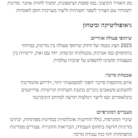
מזג האוויר הקיצוני, כמו סופות ושיטפונות, ימשיך להוות אתגר. מדינות
יתמודדו עם הצורך לשפר תשתיות וליצור מערכות חוסן לאומיות.
גיאופוליטיקה וביטחון
שיתופי פעולה אזוריים:
2025 תציג מגמה של חיזוק שיתופי פעולה בין מדינות, במיוחד
בתחומים כמו אנרגיה, טכנולוגיה וביטחון. יחד עם זאת, יריבויות בין
מעצמות ימשיכו להשפיע על יציבות עולמית.
אבטחת סייבר:
איום מתקפות סייבר יהפוך למשמעותי יותר, וידרוש מהמדינות
להשקיע משאבים ניכרים בהגנת תשתיות קריטיות. פרויקטים
בינלאומיים ינסו לייצר רגולציה חדשה למרחב הקיברנטי.
מעברים דמוגרפיים:
שינויי דמוגרפיה, כולל הזדקנות אוכלוסיות במדינות מפותחות, יכתיבו
מדיניות חדשה בתחום העבודה, הבריאות וההגירה. צעירים ממדינות
מתפתחות יהוו כוח עבודה מרכזי.