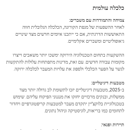
כלכלה עולמית
צמיחה והתמודדות עם משברים:
לאחר ההשפעות של מגפת הקורונה, הכלכלה הגלובלית חווה
התאוששות הדרגתית, אם כי ייתכנו איומים חדשים מצד שינויים
גיאופוליטיים ומשברים אקלימיים.
ההשקעות בתחום הטכנולוגיה הירוקה ימשכו יותר משאבים וייצרו
מקומות עבודה חדשים. עם זאת, מדינות מתפתחות עלולות להתקשות
לגשר על הפער הכלכלי ולספוג את עלויות המעבר לכלכלה ירוקה.
מטבעות דיגיטליים:
ב-2025, מטבעות דיגיטליים יזכו לתשומת לב גדולה יותר מצד
ממשלות, ובנקים מרכזיים יחזקו את מנגנוני הפיקוח עליהם. שימוש
בטכנולוגיית בלוקצ'יין יתקדם מעבר למטבעות קריפטוגרפיים ויחדור
לתחומים כמו בריאות, לוגיסטיקה וניהול נתונים.
תיירות ופנאי: