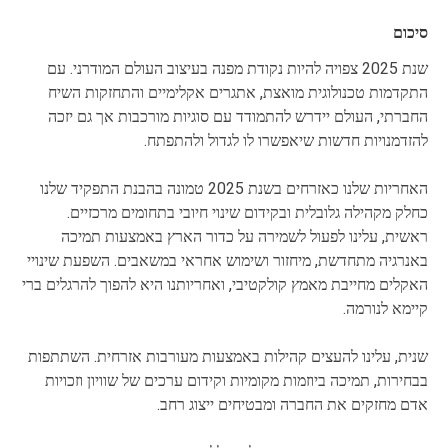
סיכום
שנת 2025 צפויה להיות נקודת מפנה בעיצוב העולם המודרני. עם
התקדמות טכנולוגית מואצת, אתגרים אקלימיים והתחזקות השיח
החברתי, העולם יידרש להתמודד עם סוגיות מורכבות אך גם יזכה
להזדמנויות חדשות שיאפשרו לו לגדול ולהתפתח.
האחריות שלנו כאזרחים בשנת 2025 טמונה בהבנת התפקיד שלנו
כחלק מקהילה גלובלית ובקידום שינוי חיובי בתחומים מרכזיים.
ראשית, עלינו לפעול לשמירה על כדור הארץ באמצעות תמיכה
באנרגיה מתחדשת, מיחזור ושימוש אחראי במשאבים. השפעת שינויי
האקלים מחייבת מאמץ קולקטיבי, ואחריותנו היא להפוך להרגלים ברי
קיימא לנורמה.
שנית, עלינו להעצים קהילות באמצעות מעורבות אזרחית. השתתפות
בבחירות, תמיכה ביוזמות מקומיות וקידום ערכים של שוויון וזכויות
אדם מחזקים את החברה ומבטיחים ייצוג רחב.