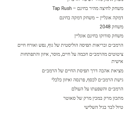
משחק לחיצה מהיר בחינם – Tap Rush
דמקה אונליין – משחק דמקה בחינם
משחק 2048
משחק סודוקו בחינם אונליין
הרמב״ם ובריאות תפיסה הוליסטית של גוף, נפש ואורח חיים
ציטוטים מהרמב״ם חכמה על חיים, מוסר, איזון והתפתחות
אישית
מציאת אהבה דרך תפיסת החיים של הרמב״ם
גישת הרמב״ם לכסף, פרנסה ואיזון כלכלי
הרמב״ם והשפעתו על העולם
מתכון מרק במכין מרק של סאוטר
טיול לבד בגיל השלישי