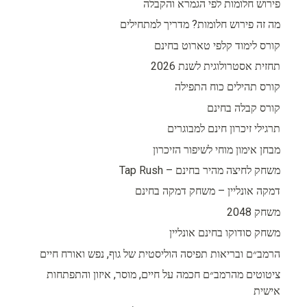
פירוש חלומות לפי הגמרא והקבלה
מה זה פירוש חלומות? מדריך למתחילים
קורס לימוד קלפי טארוט בחינם
תחזית אסטרולוגית לשנת 2026
קורס תהילים כוח התפילה
קורס קבלה בחינם
תרגילי זיכרון חינם למבוגרים
מבחן אימון מוחי לשיפור הזיכרון
משחק לחיצה מהיר בחינם – Tap Rush
דמקה אונליין – משחק דמקה בחינם
משחק 2048
משחק סודוקו בחינם אונליין
הרמב״ם ובריאות תפיסה הוליסטית של גוף, נפש ואורח חיים
ציטוטים מהרמב״ם חכמה על חיים, מוסר, איזון והתפתחות
אישית