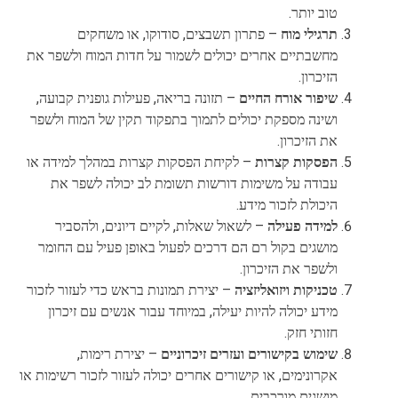
טוב יותר.
תרגילי מוח
– פתרון תשבצים, סודוקו, או משחקים
מחשבתיים אחרים יכולים לשמור על חדות המוח ולשפר את
הזיכרון.
שיפור אורח החיים
– תזונה בריאה, פעילות גופנית קבועה,
ושינה מספקת יכולים לתמוך בתפקוד תקין של המוח ולשפר
את הזיכרון.
הפסקות קצרות
– לקיחת הפסקות קצרות במהלך למידה או
עבודה על משימות דורשות תשומת לב יכולה לשפר את
היכולת לזכור מידע.
למידה פעילה
– לשאול שאלות, לקיים דיונים, ולהסביר
מושגים בקול רם הם דרכים לפעול באופן פעיל עם החומר
ולשפר את הזיכרון.
טכניקות ויזואליזציה
– יצירת תמונות בראש כדי לעזור לזכור
מידע יכולה להיות יעילה, במיוחד עבור אנשים עם זיכרון
חזותי חזק.
שימוש בקישורים ועזרים זיכרוניים
– יצירת רימות,
אקרונימים, או קישורים אחרים יכולה לעזור לזכור רשימות או
מושגים מורכבים.