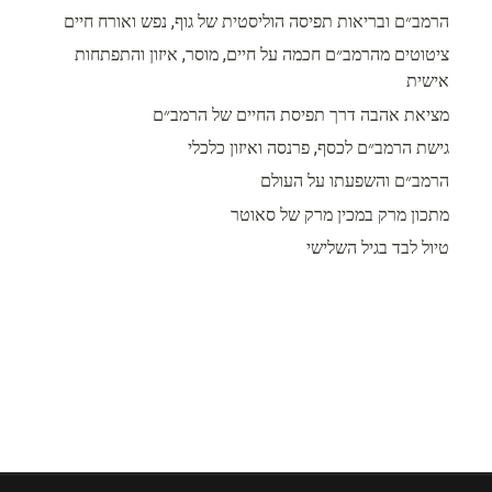
הרמב״ם ובריאות תפיסה הוליסטית של גוף, נפש ואורח חיים
ציטוטים מהרמב״ם חכמה על חיים, מוסר, איזון והתפתחות
אישית
מציאת אהבה דרך תפיסת החיים של הרמב״ם
גישת הרמב״ם לכסף, פרנסה ואיזון כלכלי
הרמב״ם והשפעתו על העולם
מתכון מרק במכין מרק של סאוטר
טיול לבד בגיל השלישי